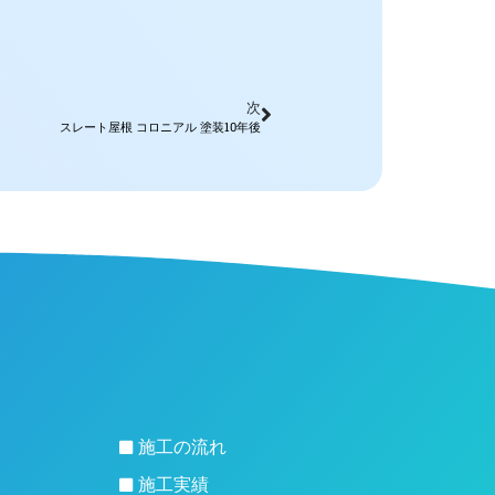
。
次
スレート屋根 コロニアル 塗装10年後
施工の流れ
施工実績